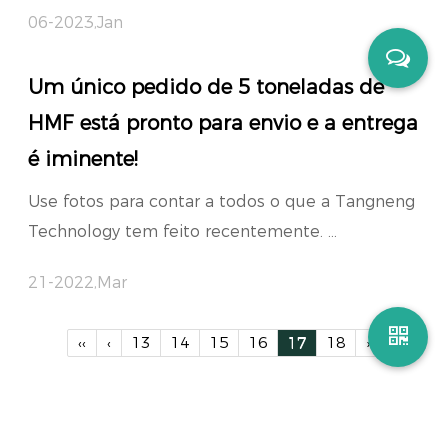
06-2023,Jan
Um único pedido de 5 toneladas de
HMF está pronto para envio e a entrega
é iminente!
Use fotos para contar a todos o que a Tangneng
Technology tem feito recentemente. ...
21-2022,Mar
‹‹
‹
13
14
15
16
17
18
›